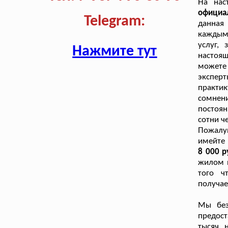
На нас
официа
Telegram:
данная 
каждым
услуг,
Нажмите тут
настоящ
можете
экспер
практи
сомнени
постоян
сотни ч
Пожалу
имейте
8 000 р
жилом п
того ч
получае
Мы без
предост
тысяч 