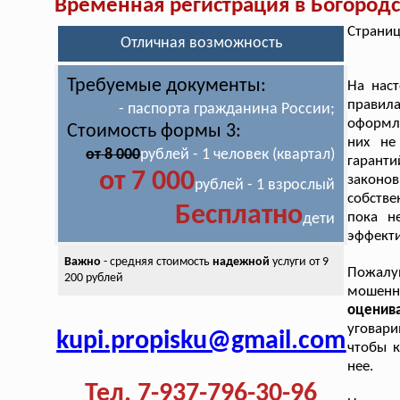
Временная регистрация в Богород
Страниц
Отличная возможность
Требуемые документы:
На нас
правила
- паспорта гражданина России;
оформле
Стоимость формы 3:
них не
от 8 000
рублей - 1 человек (квартал)
гаранти
от 7 000
законов
рублей - 1 взрослый
собстве
Бесплатно
пока н
дети
эффекти
Важно
- средняя стоимость
надежной
услуги от 9
Пожалуй
200 рублей
мошенн
оценив
уговари
kupi.propisku@gmail.com
чтобы к
нее.
Тел. 7-937-796-30-96