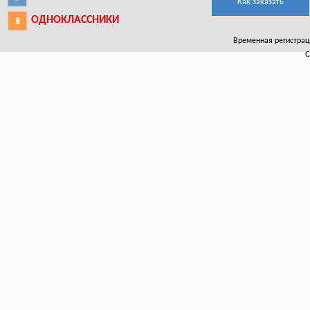
Как заказать
ОДНОКЛАССНИКИ
Временная регистраци
С