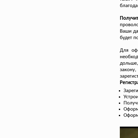
благода
Получи
проволо
Ваши да
будет п
Для оф
необход
дольше
закону,
зарегис
Регист
Зарег
Устрои
Получ
Оформ
Оформ