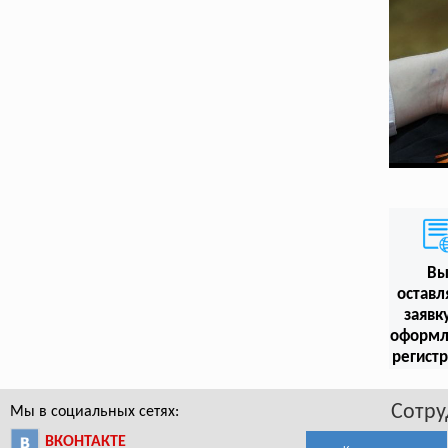
В
оставл
заявк
оформл
регист
Сотру
Мы в социальных сетях:
ВКОНТАКТЕ